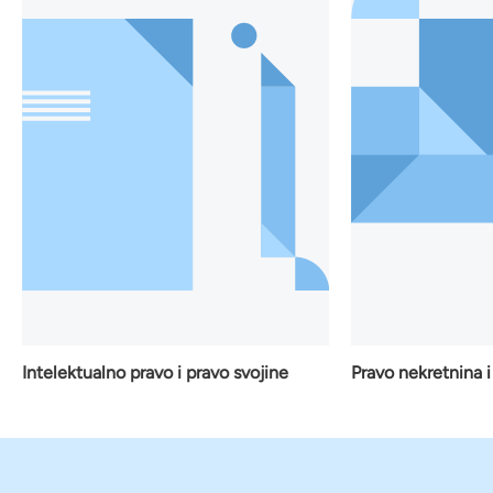
Zako
Pravo nekretnina i građevinarstvo
o svojine