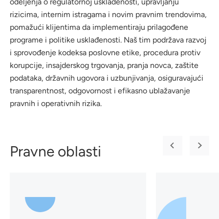
odeljenja o regulatornoj usklađenosti, upravljanju
rizicima, internim istragama i novim pravnim trendovima,
pomažući klijentima da implementiraju prilagođene
programe i politike usklađenosti. Naš tim podržava razvoj
i sprovođenje kodeksa poslovne etike, procedura protiv
korupcije, insajderskog trgovanja, pranja novca, zaštite
podataka, državnih ugovora i uzbunjivanja, osiguravajući
transparentnost, odgovornost i efikasno ublažavanje
pravnih i operativnih rizika.
Pravne oblasti