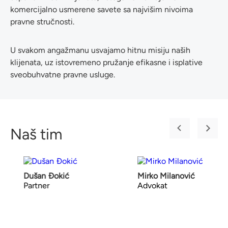
komercijalno usmerene savete sa najvišim nivoima
pravne stručnosti.
U svakom angažmanu usvajamo hitnu misiju naših
klijenata, uz istovremeno pružanje efikasne i isplative
sveobuhvatne pravne usluge.
Naš tim
Dušan Đokić
Mirko Milanović
Partner
Advokat