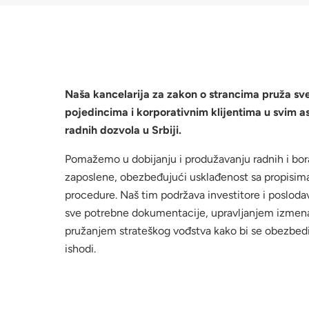
Naša kancelarija za zakon o strancima pruža s
pojedincima i korporativnim klijentima u svim a
radnih dozvola u Srbiji.
Pomažemo u dobijanju i produžavanju radnih i bora
zaposlene, obezbeđujući usklađenost sa propisim
procedure. Naš tim podržava investitore i poslo
sve potrebne dokumentacije, upravljanjem izmena
pružanjem strateškog vođstva kako bi se obezbedili
ishodi.