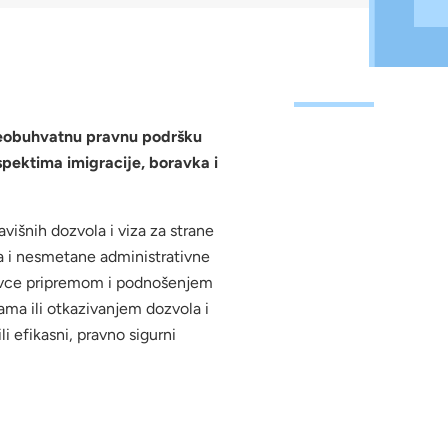
veobuhvatnu pravnu podršku
spektima imigracije, boravka i
višnih dozvola i viza za strane
a i nesmetane administrativne
davce pripremom i podnošenjem
ma ili otkazivanjem dozvola i
 efikasni, pravno sigurni