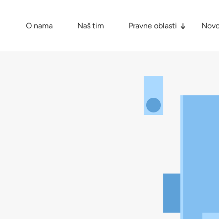
O nama
Naš tim
Pravne oblasti
Novo