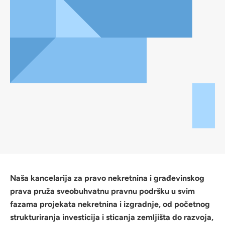
Naša kancelarija za pravo nekretnina i građevinskog
prava pruža sveobuhvatnu pravnu podršku u svim
fazama projekata nekretnina i izgradnje, od početnog
strukturiranja investicija i sticanja zemljišta do razvoja,