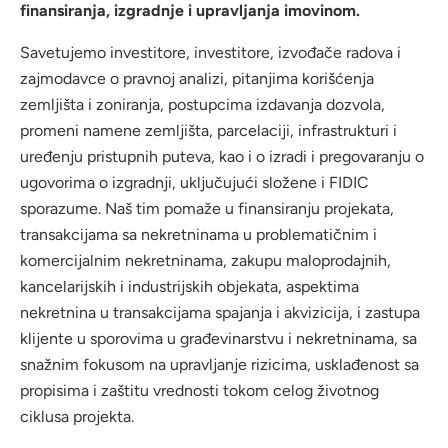
finansiranja, izgradnje i upravljanja imovinom.
Savetujemo investitore, investitore, izvođače radova i
zajmodavce o pravnoj analizi, pitanjima korišćenja
zemljišta i zoniranja, postupcima izdavanja dozvola,
promeni namene zemljišta, parcelaciji, infrastrukturi i
uređenju pristupnih puteva, kao i o izradi i pregovaranju o
ugovorima o izgradnji, uključujući složene i FIDIC
sporazume. Naš tim pomaže u finansiranju projekata,
transakcijama sa nekretninama u problematičnim i
komercijalnim nekretninama, zakupu maloprodajnih,
kancelarijskih i industrijskih objekata, aspektima
nekretnina u transakcijama spajanja i akvizicija, i zastupa
klijente u sporovima u građevinarstvu i nekretninama, sa
snažnim fokusom na upravljanje rizicima, usklađenost sa
propisima i zaštitu vrednosti tokom celog životnog
ciklusa projekta.