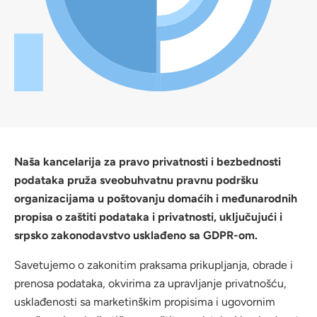
Naša kancelarija za pravo privatnosti i bezbednosti
podataka pruža sveobuhvatnu pravnu podršku
organizacijama u poštovanju domaćih i međunarodnih
propisa o zaštiti podataka i privatnosti, uključujući i
srpsko zakonodavstvo usklađeno sa GDPR-om.
Savetujemo o zakonitim praksama prikupljanja, obrade i
prenosa podataka, okvirima za upravljanje privatnošću,
usklađenosti sa marketinškim propisima i ugovornim