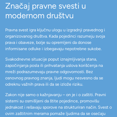
Značaj pravne svesti u
modernom društvu
Pravna svest igra ključnu ulogu u izgradnji pravednog i
organizovanog društva. Kada pojedinci razumeju svoja
prava i obaveze, bolje su opremljeni da donose
informisane odluke i izbegavaju nepotrebne sukobe.
Svakodnevne situacije poput iznajmljivanja stana,
započinjanja posla ili prihvatanja uslova korišćenja na
mreži podrazumevaju pravne odgovornosti. Bez
osnovnog pravnog znanja, ljudi mogu nesvesno da se
odreknu važnih prava ili da se izlože riziku.
Zakon nije samo o kažnjavanju – on je i o zaštiti. Pravni
sistemi su osmišljeni da štite pojedince, promovišu
jednakost i rešavaju sporove na strukturiran način. Svest o
ovim zaštitnim merama pomaže ljudima da se osećaju