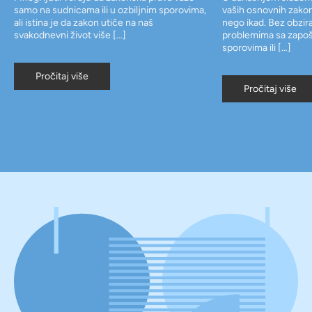
samo na sudnicama ili u ozbiljnim sporovima,
vaših osnovnih zakon
ali istina je da zakon utiče na naš
nego ikad. Bez obzira 
svakodnevni život više […]
problemima sa zapoš
sporovima ili […]
Pročitaj više
Pročitaj više