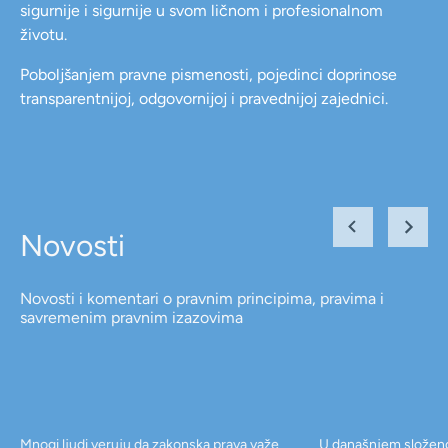
sigurnije i sigurnije u svom ličnom i profesionalnom
životu.
Poboljšanjem pravne pismenosti, pojedinci doprinose
transparentnijoj, odgovornijoj i pravednijoj zajednici.
Novosti
Novosti i komentari o pravnim principima, pravima i
savremenim pravnim izazovima
Mnogi ljudi veruju da zakonska prava važe
U današnjem složen