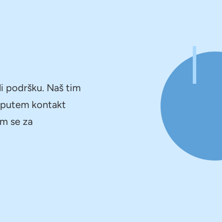
li podršku. Naš tim
i putem kontakt
am se za