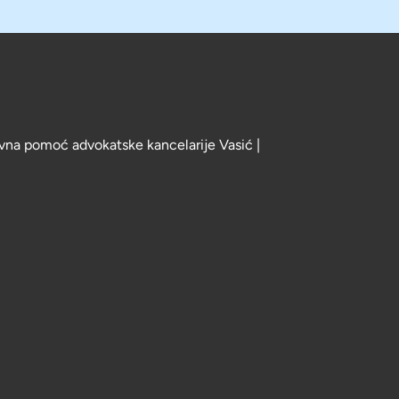
vna pomoć advokatske kancelarije Vasić |