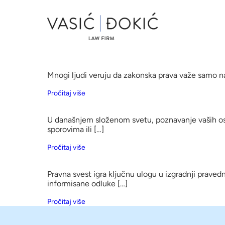
Mnogi ljudi veruju da zakonska prava važe samo na 
Pročitaj više
U današnjem složenom svetu, poznavanje vaših osn
sporovima ili […]
Pročitaj više
Pravna svest igra ključnu ulogu u izgradnji prave
informisane odluke […]
Pročitaj više