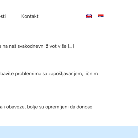
sti
Kontakt
e na naš svakodnevni život više […]
e bavite problemima sa zapošljavanjem, ličnim
va i obaveze, bolje su opremljeni da donose