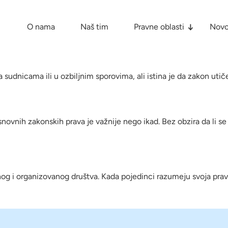
O nama
Naš tim
Pravne oblasti
Novo
sudnicama ili u ozbiljnim sporovima, ali istina je da zakon utič
ovnih zakonskih prava je važnije nego ikad. Bez obzira da li s
dnog i organizovanog društva. Kada pojedinci razumeju svoja pra